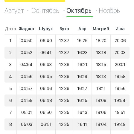
Август
Сентябрь
Октябрь
Ноябрь
Дата
Фаджр
Шурук
Зухр
Аср
Магриб
Иша
1
04:50
06:40
12:37
16:25
18:20
20:06
2
04:52
06:41
12:37
16:23
18:18
20:03
3
04:54
06:43
12:36
16:21
18:15
20:01
4
04:56
06:45
12:36
16:19
18:13
19:58
5
04:57
06:46
12:36
16:17
18:11
19:56
6
04:59
06:48
12:35
16:15
18:09
19:54
7
05:01
06:50
12:35
16:13
18:06
19:51
8
05:03
06:51
12:35
16:11
18:04
19:49