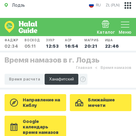
Лодзь
RU
ZŁ (PLN)
Каталог
Меню
ФАДЖР
ВОСХОД
ЗУХР
АСР
МАГРИБ
ИША
02:34
05:11
12:53
16:54
20:21
22:46
Время намазов в г. Лодзь
Главная
Время намазов
Время расчета
Направление на
Ближайшие
Киблу
мечети
Google
календарь
время намазов