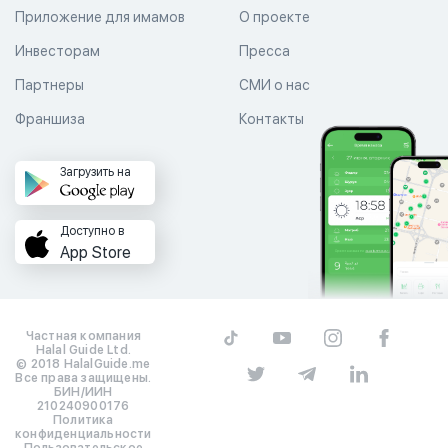
Приложение для имамов
О проекте
Инвесторам
Пресса
Партнеры
СМИ о нас
Франшиза
Контакты
Загрузить на
Доступно в
App Store
Частная компания
Halal Guide Ltd.
© 2018 HalalGuide.me
Все права защищены.
БИН/ИИН
210240900176
Политика
конфиденциальности