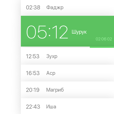
02:38
Фаджр
05:12
Шурук
02:06:02
12:53
Зухр
16:53
Аср
20:19
Магриб
22:43
Иша