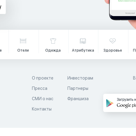
е
Отели
Одежда
Атрибутика
Здоровье
П
О проекте
Инвесторам
В
Пресса
Партнеры
й
СМИ о нас
Франшиза
Загрузить 
Контакты