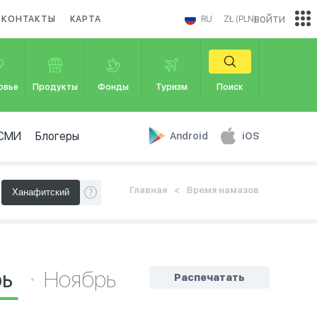
войти
КОНТАКТЫ
КАРТА
RU
ZŁ (PLN)
овье
Продукты
Фонды
Туризм
Поиск
СМИ
Блогеры
Android
iOS
Главная
Время намазов
рь
Ноябрь
Распечатать