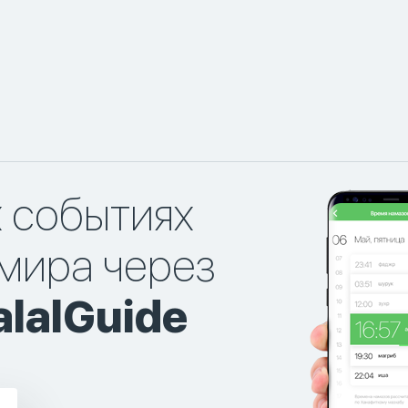
х событиях
мира через
lalGuide