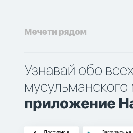
Мечети рядом
Узнавай обо все
мусульманского 
приложение Ha
Доступно в
Загрузить на