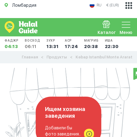
Ломбардия
RU
€ (EUR)
Каталог
Меню
ФАДЖР
ВОСХОД
ЗУХР
АСР
МАГРИБ
ИША
04:13
06:11
13:31
17:24
20:38
22:30
Главная
Продукты
Kebap Istambul Monte Ararat
Ищем хозяина
заведения
Добавили бы
фото заведения..