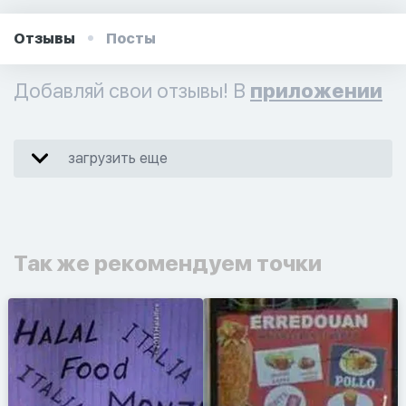
Отзывы
Посты
Добавляй свои отзывы! В
приложении
загрузить еще
Так же рекомендуем точки