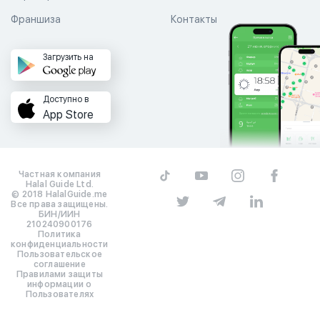
Франшиза
Контакты
Загрузить на
Доступно в
App Store
Частная компания
Halal Guide Ltd.
© 2018 HalalGuide.me
Все права защищены.
БИН/ИИН
210240900176
Политика
конфиденциальности
Пользовательское
соглашение
Правилами защиты
информации о
Пользователях