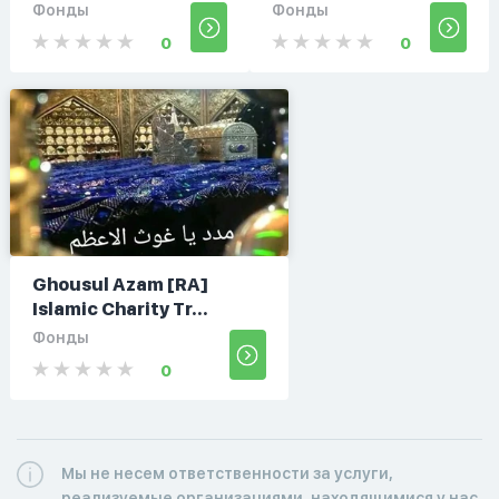
Фонды
Фонды
0
0
Ghousul Azam [RA]
Islamic Charity Tr...
Фонды
0
Мы не несем ответственности за услуги,
реализуемые организациями, находящимися у нас