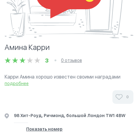
Амина Карри
3
0 отзывов
Карри Амина хорошо известен своими наградами
карри, с ведущим шеф-повар приедет в второе в 1997
подробнее
Ричмонд Боро Карри конкурса шеф-повар и победы в
1998 году. В 2002 году Амин пришел занявший второе...
0
98 Хит-Роуд, Ричмонд, большой Лондон ТW1 4BW
Показать номер