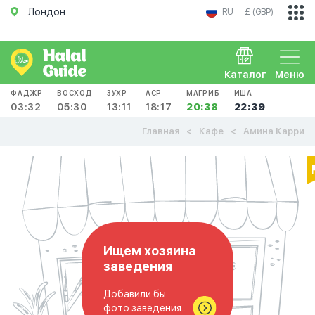
Лондон
RU
£ (GBP)
Каталог
Меню
ФАДЖР
ВОСХОД
ЗУХР
АСР
МАГРИБ
ИША
03:32
05:30
13:11
18:17
20:38
22:39
Главная
Кафе
Амина Карри
Ищем хозяина
заведения
Добавили бы
фото заведения..