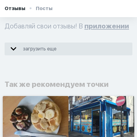
Отзывы
Посты
Добавляй свои отзывы! В
приложении
загрузить еще
Так же рекомендуем точки