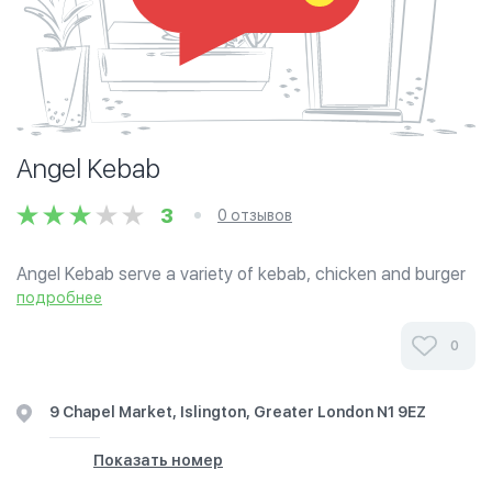
Angel Kebab
3
0 отзывов
Angel Kebab serve a variety of kebab, chicken and burger
meals to take away. They also have a seating area.
подробнее
0
9 Chapel Market, Islington, Greater London N1 9EZ
Показать номер