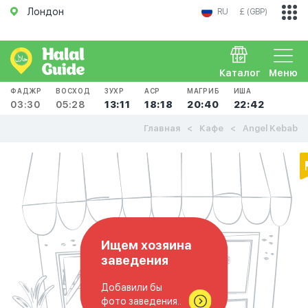
Лондон
RU
£ (GBP)
Каталог
Меню
ФАДЖР
ВОСХОД
ЗУХР
АСР
МАГРИБ
ИША
03:30
05:28
13:11
18:18
20:40
22:42
Главная
Кафе
Angel Kebab
Ищем хозяина
заведения
Добавили бы
фото заведения..