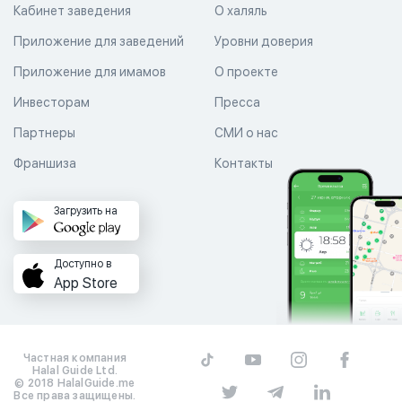
Кабинет заведения
О халяль
Приложение для заведений
Уровни доверия
Приложение для имамов
О проекте
Инвесторам
Пресса
Партнеры
СМИ о нас
Франшиза
Контакты
Загрузить на
Доступно в
App Store
Частная компания
Halal Guide Ltd.
© 2018 HalalGuide.me
Все права защищены.