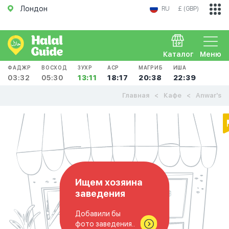
Лондон
RU
£ (GBP)
Каталог
Меню
ФАДЖР
ВОСХОД
ЗУХР
АСР
МАГРИБ
ИША
03:32
05:30
13:11
18:17
20:38
22:39
Главная
Кафе
Anwar's
Ищем хозяина
заведения
Добавили бы
фото заведения..