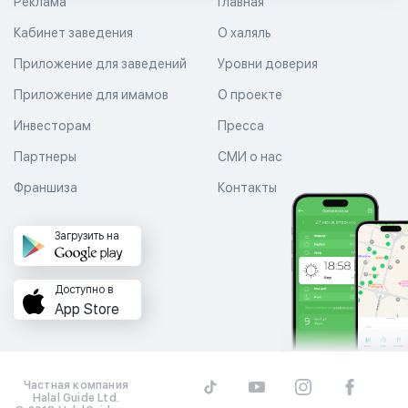
Реклама
Главная
Кабинет заведения
О халяль
Приложение для заведений
Уровни доверия
Приложение для имамов
О проекте
Инвесторам
Пресса
Партнеры
СМИ о нас
Франшиза
Контакты
Загрузить на
Доступно в
App Store
Частная компания
Halal Guide Ltd.