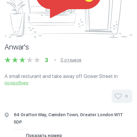
Anwar's
3
0 отзывов
A small resturant and take away off Gower Street in
Central London that has been in business for over 20
подробнее
years.
0
64 Grafton Way, Camden Town, Greater London W1T
5DP
Показать номер