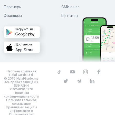
Партнеры
СМИ о нас
Франшиза
Контакты
Загрузить на
Доступно в
App Store
Частная компания
Halal Guide Ltd.
© 2018 HalalGuide.me
Все права защищены.
БИН/ИИН
210240900176
Политика
конфиденциальности
Пользовательское
соглашение
Правилами защиты
информации о
Пользователях