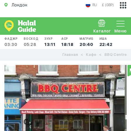
Лондон
RU
£ (GBP)
Каталог
Меню
ФАДЖР
ВОСХОД
ЗУХР
АСР
МАГРИБ
ИША
03:30
05:28
13:11
18:18
20:40
22:42
Главная
Кафе
BBQ Centre