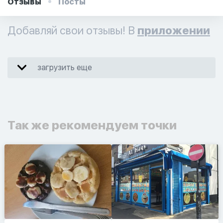
Отзывы
Посты
Добавляй свои отзывы! В
приложении
загрузить еще
Так же рекомендуем точки