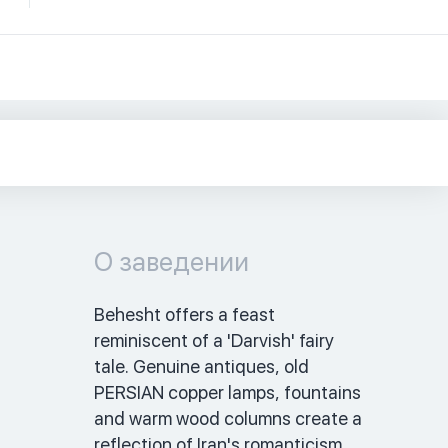
О заведении
Behesht offers a feast 
reminiscent of a 'Darvish' fairy 
tale. Genuine antiques, old 
PERSIAN copper lamps, fountains 
and warm wood columns create a 
reflection of Iran's romanticism 