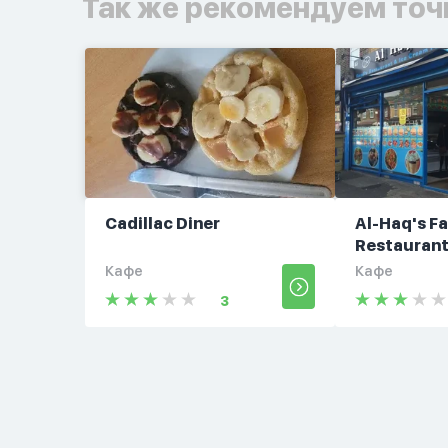
Так же рекомендуем точ
Cadillac Diner
Al-Haq's F
Restauran
Кафе
Кафе
3