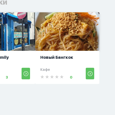
ки
amily
Новый Бангкок
t
Кафе
3
0