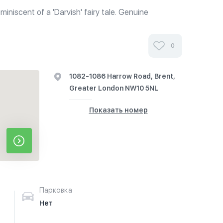
miniscent of a 'Darvish' fairy tale. Genuine
opper lamps, fountains and warm wood columns
n's romanticism when it was...
0
1082-1086 Harrow Road, Brent,
Greater London NW10 5NL
Показать номер
Парковка
Нет