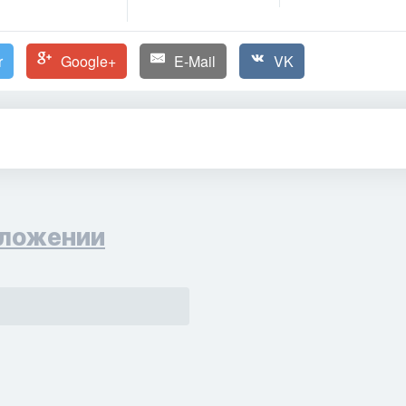
r
Google+
E-Mail
VK
ложении