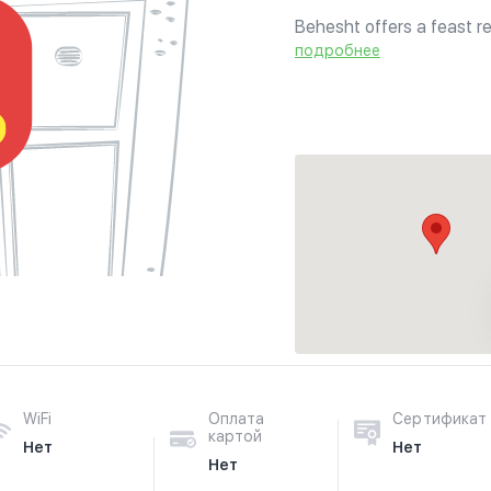
Behesht offers a feast re
antiques, old PERSIAN c
подробнее
create a reflection of Ira
WiFi
Оплата
Сертификат
картой
Нет
Нет
Нет