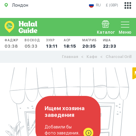
Лондон
RU
£ (GBP)
Каталог
Меню
ФАДЖР
ВОСХОД
ЗУХР
АСР
МАГРИБ
ИША
03:38
05:33
13:11
18:15
20:35
22:33
Главная
Кафе
Charcoal Grill
Ищем хозяина
заведения
Добавили бы
фото заведения..