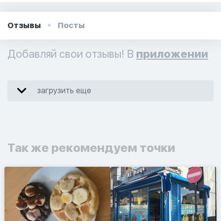
Отзывы
Посты
Добавляй свои отзывы! В
приложении
загрузить еще
Так же рекомендуем точки