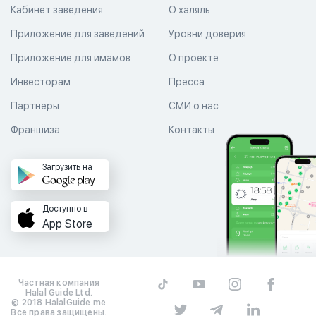
Кабинет заведения
О халяль
Приложение для заведений
Уровни доверия
Приложение для имамов
О проекте
Инвесторам
Пресса
Партнеры
СМИ о нас
Франшиза
Контакты
Загрузить на
Доступно в
App Store
Частная компания
Halal Guide Ltd.
© 2018 HalalGuide.me
Все права защищены.