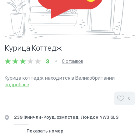
Курица Коттедж
3
0 отзывов
Курица коттедж находится в Великобритании
халяльных фаст-фуда основана в 1994 году. Его вкус
подробнее
напоминает на смесь Южной Азии и Южной кухни
США, используя халяль продуктов.
0
239 Финчли-Роуд, хэмпстед, Лондон NW3 6LS
Показать номер