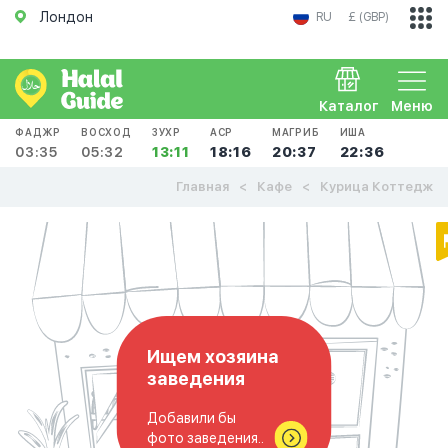
Лондон
RU
£ (GBP)
Каталог
Меню
ФАДЖР
ВОСХОД
ЗУХР
АСР
МАГРИБ
ИША
03:35
05:32
13:11
18:16
20:37
22:36
Главная
Кафе
Курица Коттедж
Ищем хозяина
заведения
Добавили бы
фото заведения..