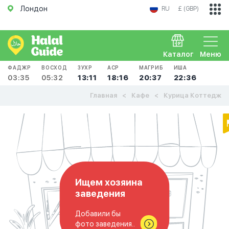
Лондон
RU
£ (GBP)
Каталог
Меню
ФАДЖР
ВОСХОД
ЗУХР
АСР
МАГРИБ
ИША
03:35
05:32
13:11
18:16
20:37
22:36
Главная
Кафе
Курица Коттедж
Ищем хозяина
заведения
Добавили бы
фото заведения..