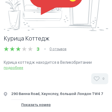
Курица Коттедж
3
0 отзывов
Курица коттедж находится в Великобритании
халяльных фаст-фуда основана в 1994 году. Его вкус
подробнее
напоминает на смесь Южной Азии и Южной кухни
США, используя халяль продуктов.
0
290 Ванна Road, Хаунслоу, большой Лондон TW4 7
Показать номер