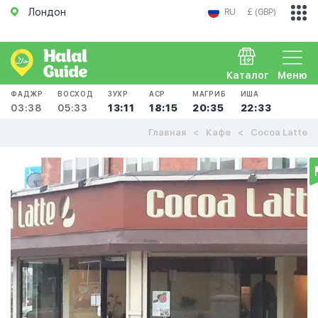
Лондон
RU
£ (GBP)
Каталог
Меню
ФАДЖР
ВОСХОД
ЗУХР
АСР
МАГРИБ
ИША
03:38
05:33
13:11
18:15
20:35
22:33
Главная
Кафе
Cocoa Latte