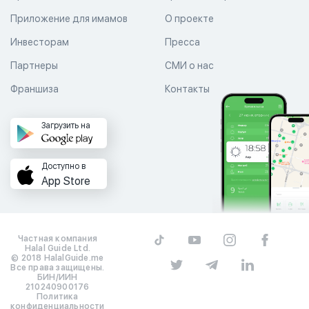
Приложение для имамов
О проекте
Инвесторам
Пресса
Партнеры
СМИ о нас
Франшиза
Контакты
Загрузить на
Доступно в
App Store
Частная компания
Halal Guide Ltd.
© 2018 HalalGuide.me
Все права защищены.
БИН/ИИН
210240900176
Политика
конфиденциальности