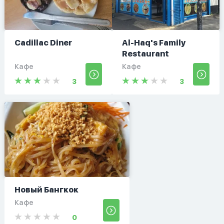
Cadillac Diner
Al-Haq's Family
Restaurant
Кафе
Кафе
3
3
Новый Бангкок
Кафе
0