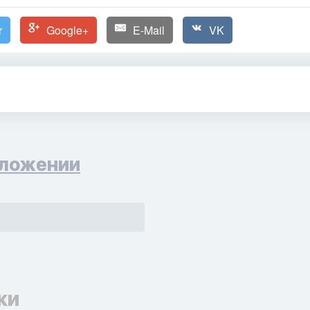
r
Google+
E-Mail
VK
ложении
ки