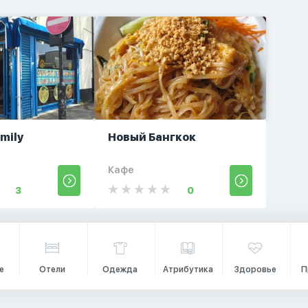
amily
Новый Бангкок
t
Кафе
3
0
е
Отели
Одежда
Атрибутика
Здоровье
П