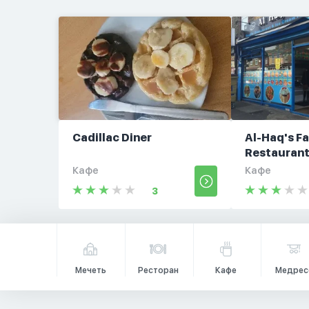
Cadillac Diner
Al-Haq's F
Restauran
Кафе
Кафе
3
Мечеть
Ресторан
Кафе
Медрес