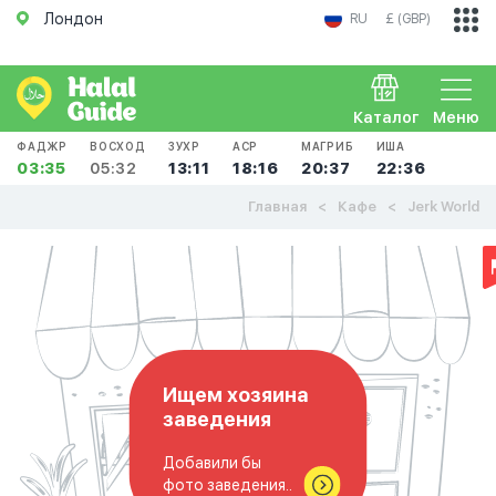
Лондон
RU
£ (GBP)
Каталог
Меню
ФАДЖР
ВОСХОД
ЗУХР
АСР
МАГРИБ
ИША
03:35
05:32
13:11
18:16
20:37
22:36
Главная
Кафе
Jerk World
Ищем хозяина
заведения
Добавили бы
фото заведения..