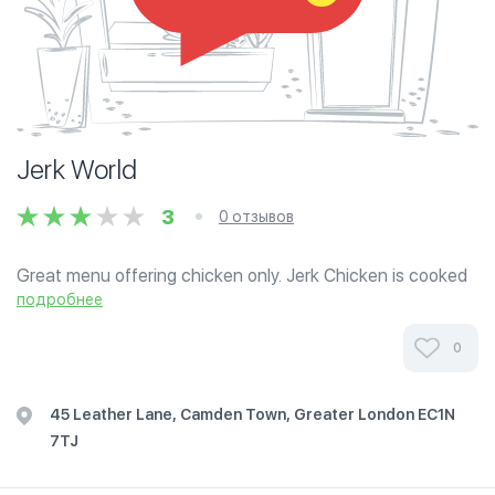
Jerk World
3
0 отзывов
Great menu offering chicken only. Jerk Chicken is cooked
to perfection and offer other sauces to add depending on
подробнее
how spicy you want it. The Jerk Chicken pizza cones are
the first in London and...
0
45 Leather Lane, Camden Town, Greater London EC1N
7TJ