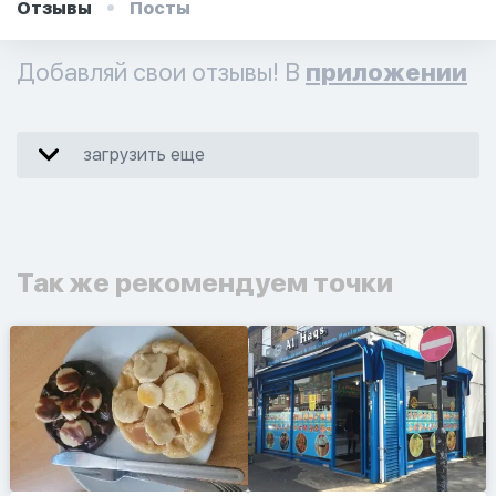
Отзывы
Посты
Добавляй свои отзывы! В
приложении
загрузить еще
Так же рекомендуем точки