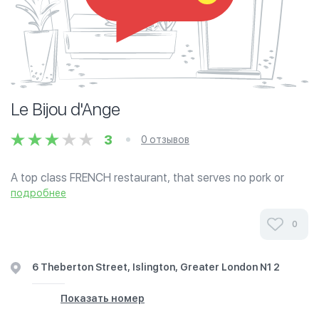
Le Bijou d'Ange
3
0 отзывов
A top class FRENCH restaurant, that serves no pork or
ham products. The chicken is halal and there are plenty of
подробнее
SEAFOOD products. The beef is currently not halal, but a
new supplier is being...
0
6 Theberton Street, Islington, Greater London N1 2
Показать номер