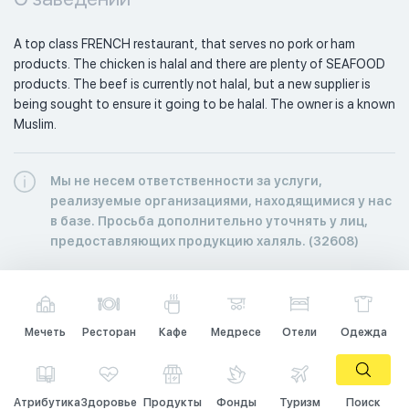
A top class FRENCH restaurant, that serves no pork or ham 
products. The chicken is halal and there are plenty of SEAFOOD 
products. The beef is currently not halal, but a new supplier is 
being sought to ensure it going to be halal. The owner is a known 
Muslim.
Мы не несем ответственности за услуги,
реализуемые организациями, находящимися у нас
в базе. Просьба дополнительно уточнять у лиц,
предоставляющих продукцию халяль. (32608)
Мечеть
Ресторан
Кафе
Медресе
Отели
Одежда
Атрибутика
Здоровье
Продукты
Фонды
Туризм
Поиск