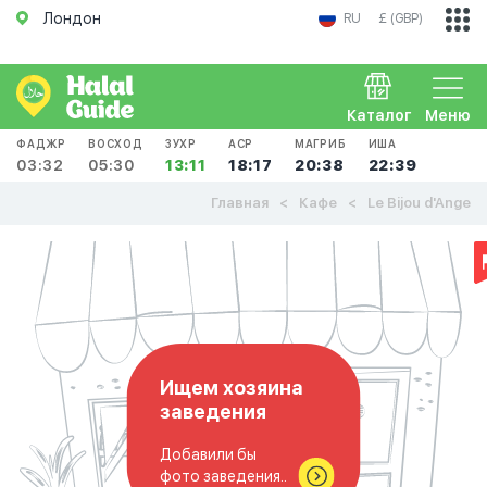
Лондон
RU
£ (GBP)
Каталог
Меню
ФАДЖР
ВОСХОД
ЗУХР
АСР
МАГРИБ
ИША
03:32
05:30
13:11
18:17
20:38
22:39
Главная
Кафе
Le Bijou d'Ange
Ищем хозяина
заведения
Добавили бы
фото заведения..