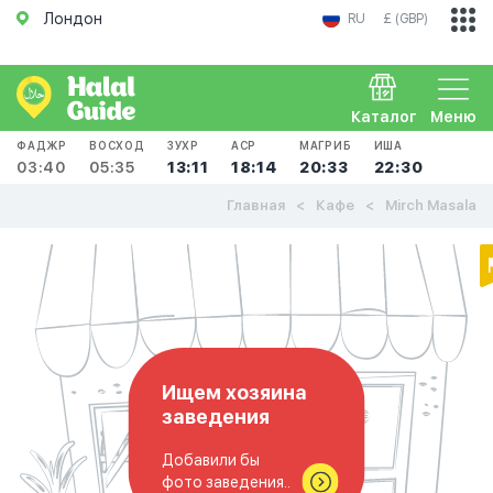
Лондон
RU
£ (GBP)
Каталог
Меню
ФАДЖР
ВОСХОД
ЗУХР
АСР
МАГРИБ
ИША
03:40
05:35
13:11
18:14
20:33
22:30
Главная
Кафе
Mirch Masala
Ищем хозяина
заведения
Добавили бы
фото заведения..