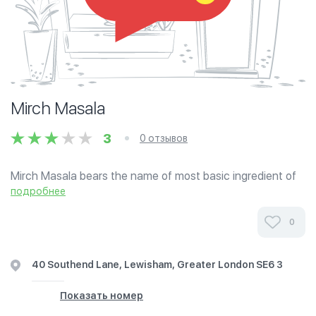
Mirch Masala
3
0 отзывов
Mirch Masala bears the name of most basic ingredient of
Indian cuisine. Mirch Masala has been the winner of a
подробнее
number of UK restaurant awards, and was recently voted
one of the top 100 UK...
0
40 Southend Lane, Lewisham, Greater London SE6 3
Показать номер