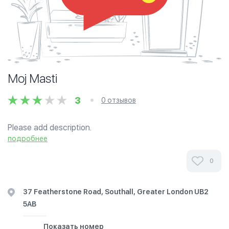
Moj Masti
3
0 отзывов
Please add description.
подробнее
0
37 Featherstone Road, Southall, Greater London UB2
5AB
Показать номер