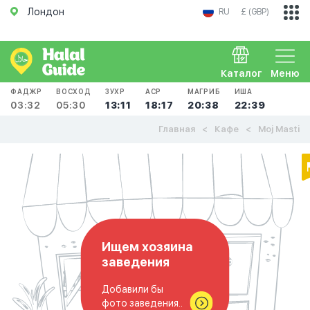
Лондон
RU
£ (GBP)
Каталог
Меню
ФАДЖР
ВОСХОД
ЗУХР
АСР
МАГРИБ
ИША
03:32
05:30
13:11
18:17
20:38
22:39
Главная
Кафе
Moj Masti
Ищем хозяина
заведения
Добавили бы
фото заведения..