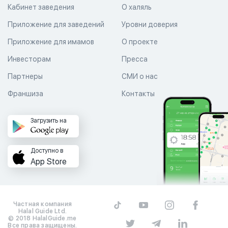
Кабинет заведения
О халяль
Приложение для заведений
Уровни доверия
Приложение для имамов
О проекте
Инвесторам
Пресса
Партнеры
СМИ о нас
Франшиза
Контакты
Загрузить на
Доступно в
App Store
Частная компания
Halal Guide Ltd.
© 2018 HalalGuide.me
Все права защищены.