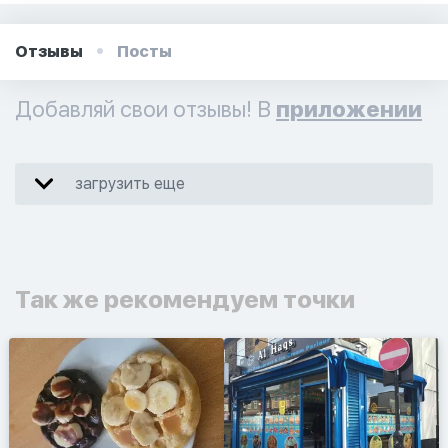
Отзывы
Посты
Добавляй свои отзывы! В
приложении
загрузить еще
Так же рекомендуем точки