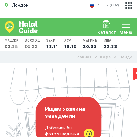
Лондон
RU
£ (GBP)
Каталог
Меню
ФАДЖР
ВОСХОД
ЗУХР
АСР
МАГРИБ
ИША
03:38
05:33
13:11
18:15
20:35
22:33
Главная
Кафе
Нандо
Ищем хозяина
заведения
Добавили бы
фото заведения..