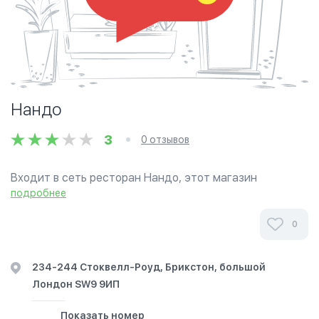
Нандо
3
0 отзывов
Входит в сеть ресторан Нандо, этот магазин
предлагает халяль куриное мясо (как и многие Нандо
подробнее
рестораны) за Пери-Пери блюда из курицы.
0
234-244 Стоквелл-Роуд, Брикстон, большой
Лондон SW9 9ИП
Показать номер