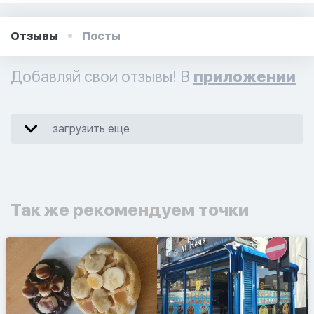
Отзывы
Посты
Добавляй свои отзывы! В
приложении
загрузить еще
Так же рекомендуем точки