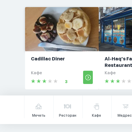
Cadillac Diner
Al-Haq's F
Restauran
Кафе
Кафе
3
Мечеть
Ресторан
Кафе
Медрес