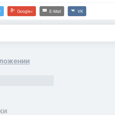
r
Google+
E-Mail
VK
ложении
ки