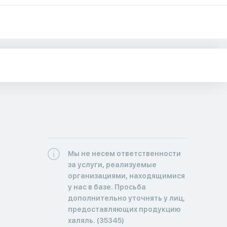
Мы не несем ответственности
за услуги, реализуемые
организациями, находящимися
у нас в базе. Просьба
дополнительно уточнять у лиц,
предоставляющих продукцию
халяль. (35345)