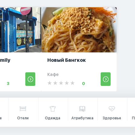
amily
Новый Бангкок
t
Кафе
3
0
е
Отели
Одежда
Атрибутика
Здоровье
П