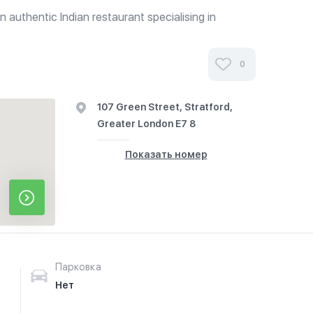
 authentic Indian restaurant specialising in
 famous by the Moghuls of India. Free home
m-11pm
0
107 Green Street, Stratford,
Greater London E7 8
Показать номер
Парковка
Нет