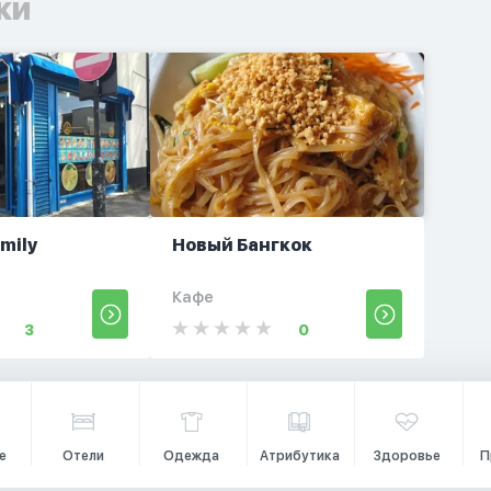
ки
amily
Новый Бангкок
t
Кафе
3
0
е
Отели
Одежда
Атрибутика
Здоровье
П