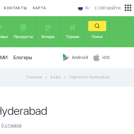
войти
КОНТАКТЫ
КАРТА
RU
£ (GBP)
овье
Продукты
Фонды
Туризм
Поиск
СМИ
Блогеры
Android
iOS
Главная
Кафе
Signature Hyderabad
Hyderabad
0 отзывов