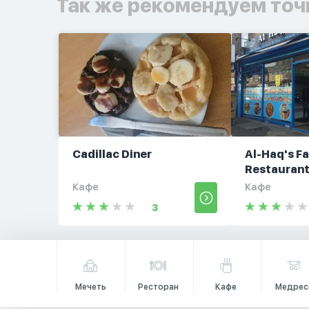
Так же рекомендуем точ
Cadillac Diner
Al-Haq's F
Restauran
Кафе
Кафе
3
Мечеть
Ресторан
Кафе
Медрес