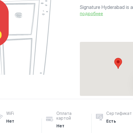
Signature Hyderabad is an
Hyderabadi cuisine made
подробнее
delivery. Open Daily 12p
WiFi
Оплата
Сертификат
картой
Нет
Есть
Нет