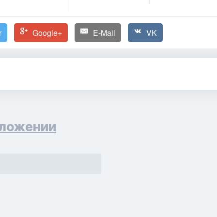
r
Google+
E-Mail
VK
ложении