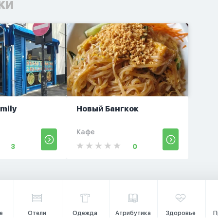
ки
amily
Новый Бангкок
t
Кафе
3
0
е
Отели
Одежда
Атрибутика
Здоровье
П