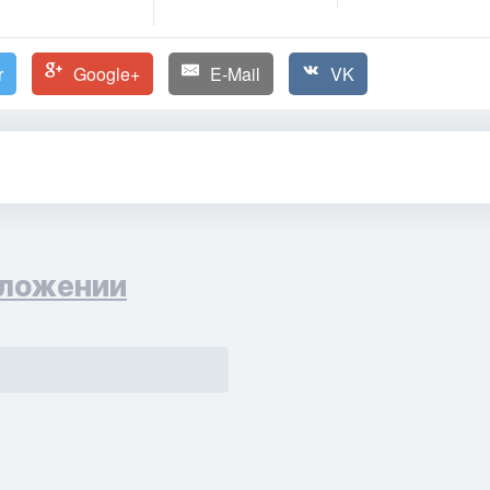
r
Google+
E-Mail
VK
ложении