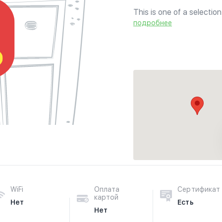
This is one of a selectio
Halal menu with no pork 
подробнее
sandwiches, deli-style sa
WiFi
Оплата
Сертификат
картой
Нет
Есть
Нет