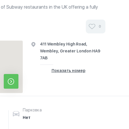
n of Subway restaurants in the UK offering a fully
on premises. Offers toasted and cold submarine
ndwiches, salads, wraps,...
0
411 Wembley High Road,
Wembley, Greater London HA9
7AB
Показать номер
Парковка
Нет