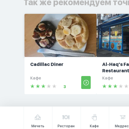
Так же рекомендуем точ
Cadillac Diner
Al-Haq's F
Restauran
Кафе
Кафе
3
Мечеть
Ресторан
Кафе
Медрес