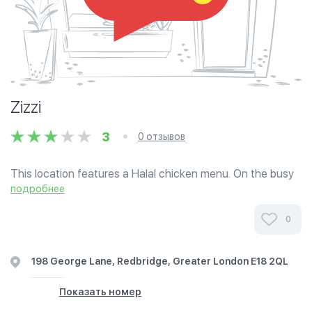
Zizzi
3
0 отзывов
This location features a Halal chicken menu. On the busy
high street, our new restaurant in South Woodford wows
подробнее
customers with an open kitchen and impressive pizza
throwing chefs. The local team...
0
198 George Lane, Redbridge, Greater London E18 2QL
Показать номер