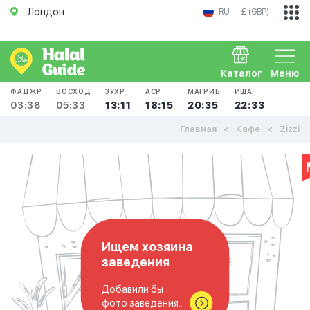
Лондон
RU
£ (GBP)
Каталог
Меню
ФАДЖР
ВОСХОД
ЗУХР
АСР
МАГРИБ
ИША
03:38
05:33
13:11
18:15
20:35
22:33
Главная
Кафе
Zizzi
Ищем хозяина
заведения
Добавили бы
фото заведения..