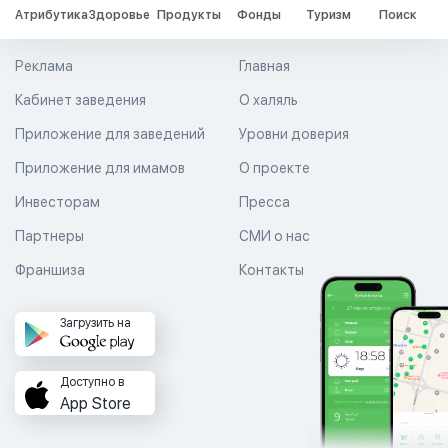
Атрибутика
Здоровье
Продукты
Фонды
Туризм
Поиск
Реклама
Главная
Кабинет заведения
О халяль
Приложение для заведений
Уровни доверия
Приложение для имамов
О проекте
Инвесторам
Пресса
Партнеры
СМИ о нас
Франшиза
Контакты
Загрузить на
Доступно в
App Store