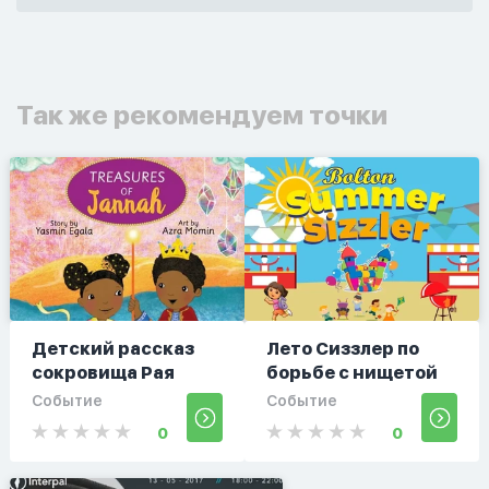
Так же рекомендуем точки
Детский рассказ
Лето Сиззлер по
сокровища Рая
борьбе с нищетой
Событие
Событие
0
0