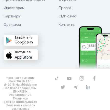
Инвесторам
Пресса
Партнеры
СМИ о нас
Франшиза
Контакты
Загрузить на
Доступно в
App Store
Частная компания
Halal Guide Ltd.
© 2018 HalalGuide.me
Все права защищены.
БИН/ИИН
210240900176
Политика
конфиденциальности
Пользовательское
соглашение