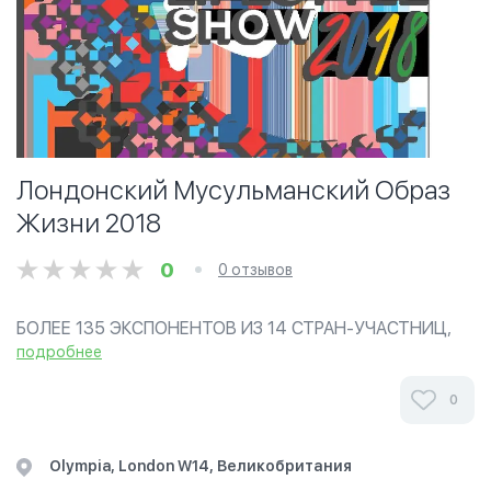
Лондонский Мусульманский Образ
Жизни 2018
0
0 отзывов
БОЛЕЕ 135 ЭКСПОНЕНТОВ ИЗ 14 СТРАН-УЧАСТНИЦ,
НА ВЫСТАВКЕ БУДУТ ПРЕДСТАВЛЕНЫ САМЫЕ ЛУЧШИЕ
подробнее
ИЗ МУСУЛЬМАНСКИХ РЫНКА ОТ ПРОДУКТОВ ПИТАНИЯ
ДО СКРОМНОЙ ИНДУСТРИИ МОДЫ, А ТАКЖЕ
0
ФИНАНСОВ, ФАРМАЦЕВТИКИ,...
Olympia, London W14, Великобритания