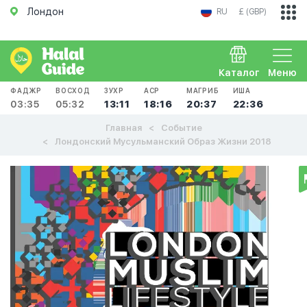
Лондон
RU
£ (GBP)
Каталог
Меню
ФАДЖР
ВОСХОД
ЗУХР
АСР
МАГРИБ
ИША
03:35
05:32
13:11
18:16
20:37
22:36
Главная
Событие
Лондонский Мусульманский Образ Жизни 2018