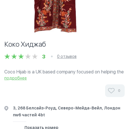
Коко Хиджаб
3
0 отзывов
Coco Hijab is a UK based company focused on helping the
trendy British Muslimah find the scarf of their dreams. You
подробнее
can give us a shout on +44 7572 4456 22 or visit us at
our main store...
0
Магазин мусульманской одежды «Коко Хиджаб» в
3, 268 Белсайз-Роуд, Северо-Мейда-Вейл, Лондон
Лондоне .Ознакомьтесь с мнениями наших клиентов.
nw6 частей 4bt
Их отзывы помогут вам сделать правильный выбор в
выборе халяльной одежды, предлагаемой этим
Показать номер
магазином. Выражайте свой стиль с нами.