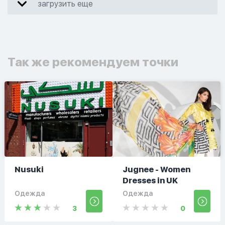
загрузить еще
Так же рекомендуем точки
Nusuki
Jugnee - Women
Dresses in UK
Одежда
Одежда
3
0