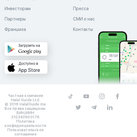
Инвесторам
Пресса
Партнеры
СМИ о нас
Франшиза
Контакты
Загрузить на
Доступно в
App Store
Частная компания
Halal Guide Ltd.
© 2018 HalalGuide.me
Все права защищены.
БИН/ИИН
210240900176
Политика
конфиденциальности
Пользовательское
соглашение