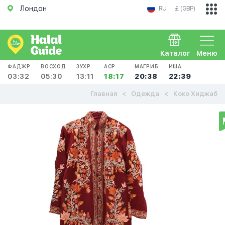
Лондон
RU
£ (GBP)
Каталог
Меню
ФАДЖР
ВОСХОД
ЗУХР
АСР
МАГРИБ
ИША
03:32
05:30
13:11
18:17
20:38
22:39
Главная
Одежда
Коко Хиджаб