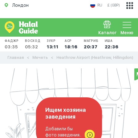
Лондон
RU
£ (GBP)
Каталог
Меню
ФАДЖР
ВОСХОД
ЗУХР
АСР
МАГРИБ
ИША
03:35
05:32
13:11
18:16
20:37
22:36
Главная
Мечеть
Heathrow Airport (Heathrow, Hillingdon)
Ищем хозяина
заведения
Добавили бы
фото заведения..