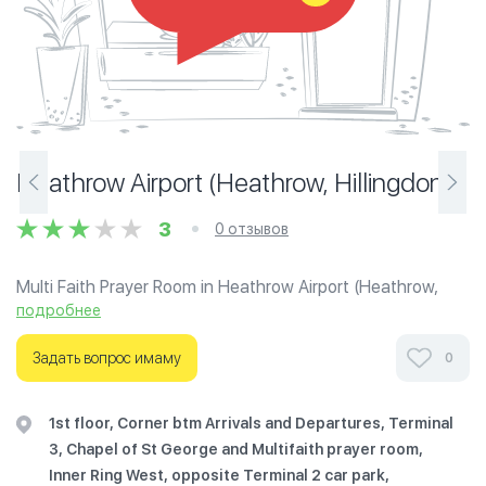
Heathrow Airport (Heathrow, Hillingdon)
3
0 отзывов
Multi Faith Prayer Room in Heathrow Airport (Heathrow,
Hillingdon).
подробнее
Ознакомьтесь с отзывами посетителей Heathrow
Задать вопрос имаму
0
Airport (Heathrow, Hillingdon) в г.Лондон на фотографиях
и узнайте о часах работы. Ваше духовное путешествие
1st floor, Corner btm Arrivals and Departures, Terminal
начинается здесь.
3, Chapel of St George and Multifaith prayer room,
Inner Ring West, opposite Terminal 2 car park,