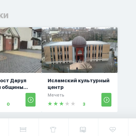
ки
ост Дарул
Исламский культурный
 общины...
центр
Мечеть
0
3