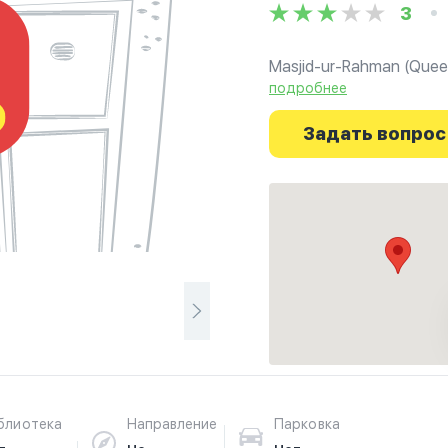
3
Masjid-ur-Rahman (Queen
подробнее
Ознакомьтесь с отзыва
Brent, London) в г.Лонд
Задать вопрос
Ваше духовное путешес
блиотека
Направление
Парковка