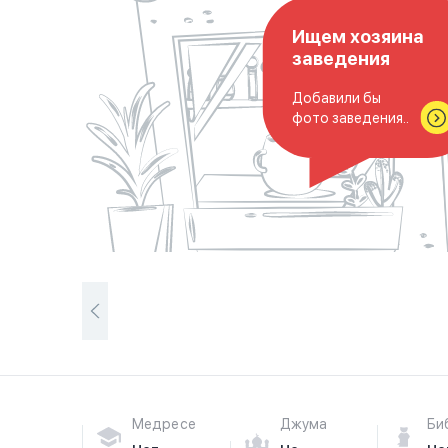
Ищем хозяина
заведения
Добавили бы
фото заведения..
Медресе
Джума
Би