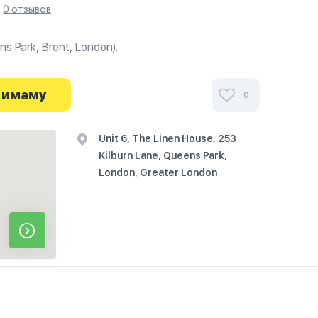
0 отзывов
s Park, Brent, London).
ми посетителей Masjid-ur-Rahman (Queens Park,
он на фотографиях и узнайте о часах работы.
 имаму
0
твие начинается здесь.
Unit 6, The Linen House, 253
Kilburn Lane, Queens Park,
London, Greater London