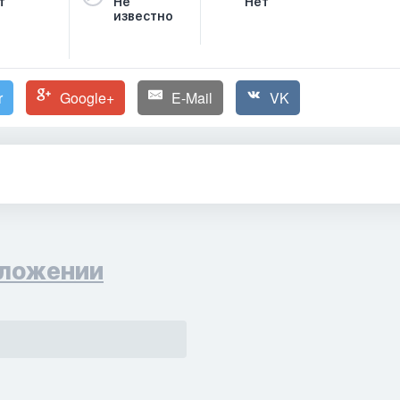
т
Не
Нет
известно
r
Google+
E-Mail
VK
ложении