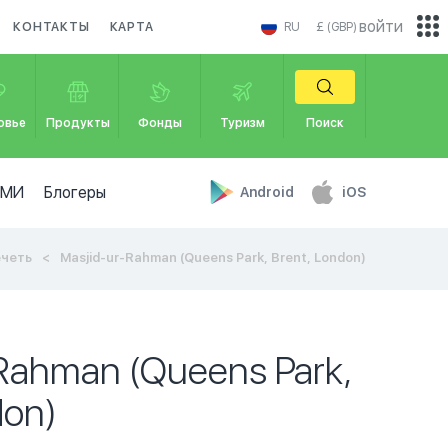
войти
КОНТАКТЫ
КАРТА
RU
£ (GBP)
овье
Продукты
Фонды
Туризм
Поиск
СМИ
Блогеры
Android
iOS
четь
Masjid-ur-Rahman (Queens Park, Brent, London)
Rahman (Queens Park,
don)