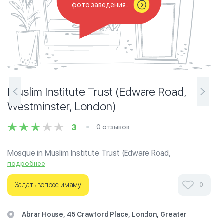
фото заведения..
Muslim Institute Trust (Edware Road,
Westminster, London)
3
0 отзывов
Mosque in Muslim Institute Trust (Edware Road,
Westminster, London).
подробнее
Ознакомьтесь с отзывами посетителей Muslim Institute
Задать вопрос имаму
0
Trust (Edware Road, Westminster, London) в г.Лондон на
фотографиях и узнайте о часах работы. Ваше духовное
Abrar House, 45 Crawford Place, London, Greater
путешествие начинается здесь.