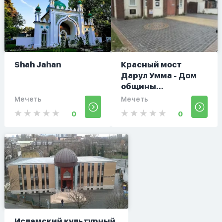
Shah Jahan
Красный мост
Дарул Умма - Дом
общины...
Мечеть
Мечеть
0
0
Исламский культурный