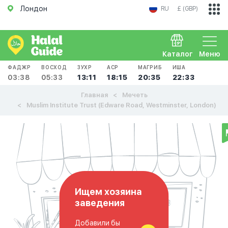
Лондон
RU
£ (GBP)
Каталог
Меню
ФАДЖР
ВОСХОД
ЗУХР
АСР
МАГРИБ
ИША
03:38
05:33
13:11
18:15
20:35
22:33
Главная
Мечеть
Muslim Institute Trust (Edware Road, Westminster, London)
Ищем хозяина
заведения
Добавили бы