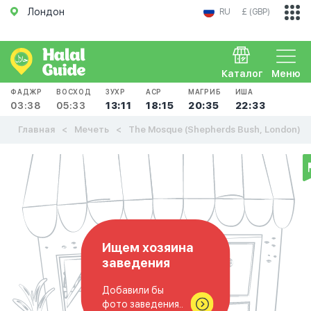
Лондон
RU
£ (GBP)
Каталог
Меню
ФАДЖР
ВОСХОД
ЗУХР
АСР
МАГРИБ
ИША
03:38
05:33
13:11
18:15
20:35
22:33
Главная
Мечеть
The Mosque (Shepherds Bush, London)
Ищем хозяина
заведения
Добавили бы
фото заведения..