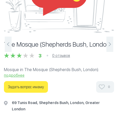
The Mosque (Shepherds Bush, London)
3
0 отзывов
Mosque in The Mosque (Shepherds Bush, London).
подробнее
Ознакомьтесь с отзывами посетителей The Mosque
(Shepherds Bush, London) в г.Лондон на фотографиях и
Задать вопрос имаму
0
узнайте о часах работы. Ваше духовное путешествие
начинается здесь.
69 Tunis Road, Shepherds Bush, London, Greater
London