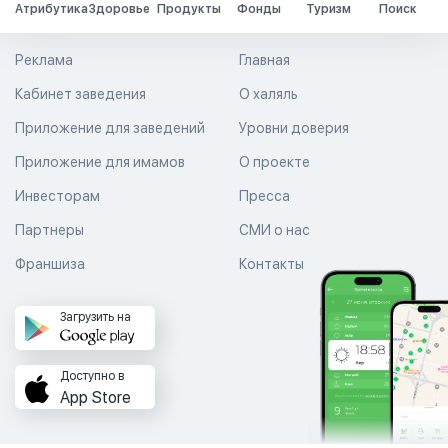
Атрибутика
Здоровье
Продукты
Фонды
Туризм
Поиск
Реклама
Главная
Кабинет заведения
О халяль
Приложение для заведений
Уровни доверия
Приложение для имамов
О проекте
Инвесторам
Пресса
Партнеры
СМИ о нас
Франшиза
Контакты
Загрузить на
Доступно в
App Store