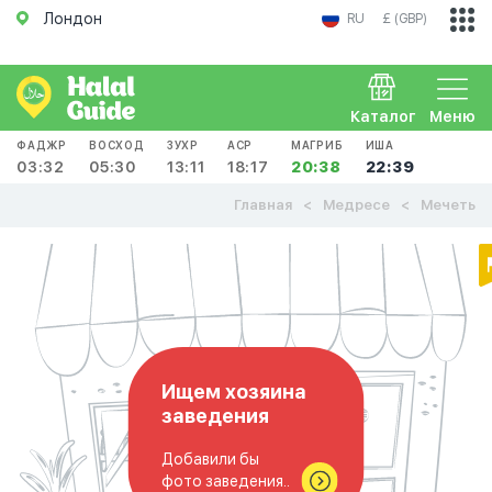
Лондон
RU
£ (GBP)
Каталог
Меню
ФАДЖР
ВОСХОД
ЗУХР
АСР
МАГРИБ
ИША
03:32
05:30
13:11
18:17
20:38
22:39
Главная
Медресе
Мечеть
Ищем хозяина
заведения
Добавили бы
фото заведения..