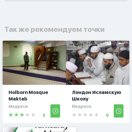
Так же рекомендуем точки
Holborn Mosque
Лондон Исламскую
Maktab
Школу
Медресе
Медресе
3
0