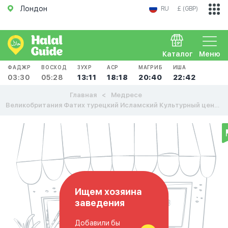
Лондон
RU
£ (GBP)
Каталог
Меню
ФАДЖР
ВОСХОД
ЗУХР
АСР
МАГРИБ
ИША
03:30
05:28
13:11
18:18
20:40
22:42
Главная
Медресе
Великобритания Фатих турецкий Исламский Культурный центр
Ищем хозяина
заведения
Добавили бы