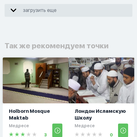
загрузить еще
Так же рекомендуем точки
Holborn Mosque
Лондон Исламскую
Maktab
Школу
Медресе
Медресе
3
0