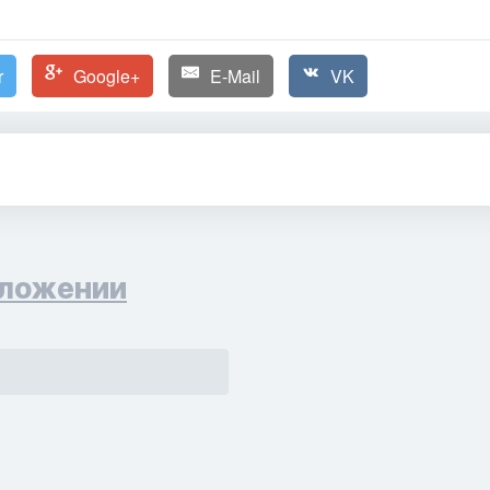
r
Google+
E-Mail
VK
ложении