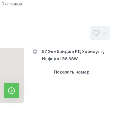
0 отзывов
0
57 Элмбриджа РД Хайнаулт,
Илфорд IG6 3SW
Показать номер