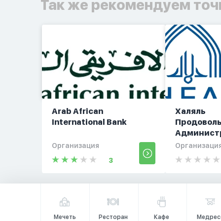
Так же рекомендуем точ
Arab African
Халяль
International Bank
Продовол
Администр
Организация
Организаци
3
Мечеть
Ресторан
Кафе
Медрес