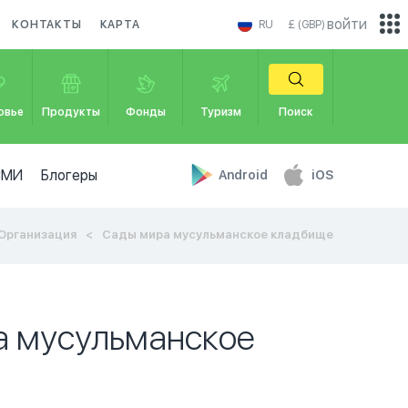
войти
КОНТАКТЫ
КАРТА
RU
£ (GBP)
овье
Продукты
Фонды
Туризм
Поиск
СМИ
Блогеры
Android
iOS
Организация
Сады мира мусульманское кладбище
а мусульманское