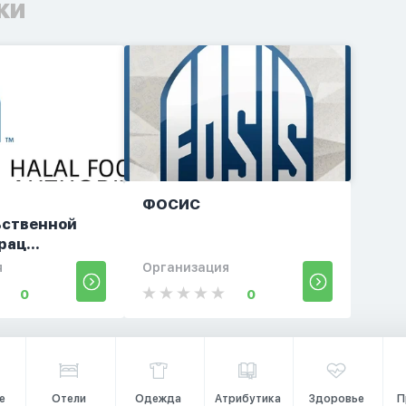
ки
ФОСИС
ьственной
ац...
я
Организация
0
0
е
Отели
Одежда
Атрибутика
Здоровье
П