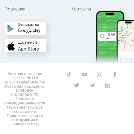
Франшиза
Контакты
Загрузить на
Доступно в
App Store
Частная компания
Halal Guide Ltd.
© 2018 HalalGuide.me
Все права защищены.
БИН/ИИН
210240900176
Политика
конфиденциальности
Пользовательское
соглашение
Правилами защиты
информации о
Пользователях