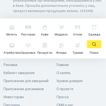
реализуемые организациями, находящимися у нас
в базе. Просьба дополнительно уточнять у лиц,
предоставляющих продукцию халяль. (33346)
Мечеть
Ресторан
Кафе
Медресе
Отели
Одежда
Атрибутика
Здоровье
Продукты
Фонды
Туризм
Поиск
Реклама
Главная
Кабинет заведения
О халяль
Приложение для заведений
Уровни доверия
Приложение для имамов
О проекте
Инвесторам
Пресса
Партнеры
СМИ о нас