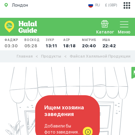
Лондон
RU
£ (GBP)
Каталог
Меню
ФАДЖР
ВОСХОД
ЗУХР
АСР
МАГРИБ
ИША
03:30
05:28
13:11
18:18
20:40
22:42
Главная
Продукты
Файсал Халяльной Продукции
Ищем хозяина
заведения
Добавили бы
фото заведения..