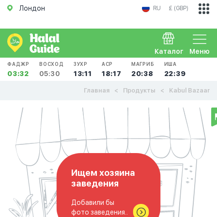
Лондон
RU
£ (GBP)
Каталог
Меню
ФАДЖР
ВОСХОД
ЗУХР
АСР
МАГРИБ
ИША
03:32
05:30
13:11
18:17
20:38
22:39
Главная
Продукты
Kabul Bazaar
Ищем хозяина
заведения
Добавили бы
фото заведения..