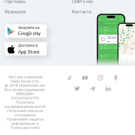
Партнеры
СМИ о нас
Франшиза
Контакты
Загрузить на
Доступно в
App Store
Частная компания
Halal Guide Ltd.
© 2018 HalalGuide.me
Все права защищены.
БИН/ИИН
210240900176
Политика
конфиденциальности
Пользовательское
соглашение
Правилами защиты
информации о
Пользователях