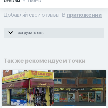
Отзывы
Посты
Добавляй свои отзывы! В
приложении
загрузить еще
Так же рекомендуем точки