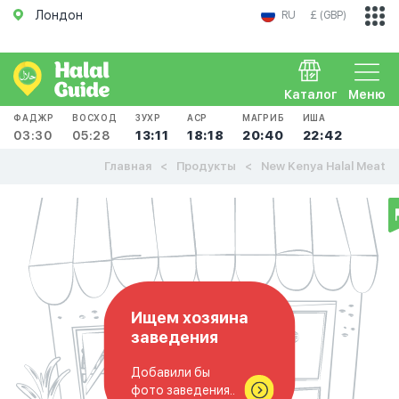
Лондон
RU
£ (GBP)
Каталог
Меню
ФАДЖР
ВОСХОД
ЗУХР
АСР
МАГРИБ
ИША
03:30
05:28
13:11
18:18
20:40
22:42
Главная
Продукты
New Kenya Halal Meat
Ищем хозяина
заведения
Добавили бы
фото заведения..