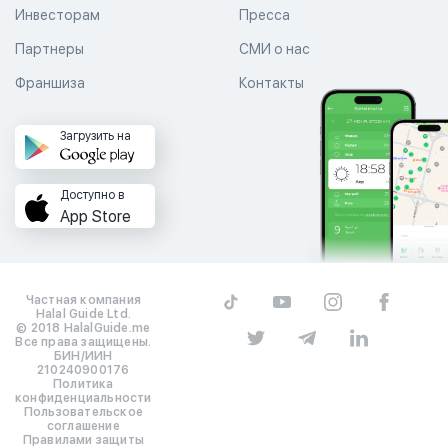
Инвесторам
Пресса
Партнеры
СМИ о нас
Франшиза
Контакты
Загрузить на
Доступно в
App Store
Частная компания
Halal Guide Ltd.
© 2018 HalalGuide.me
Все права защищены.
БИН/ИИН
210240900176
Политика
конфиденциальности
Пользовательское
соглашение
Правилами защиты