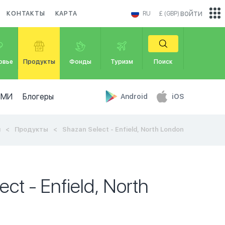
войти
КОНТАКТЫ
КАРТА
RU
£ (GBP)
овье
Продукты
Фонды
Туризм
Поиск
СМИ
Блогеры
Android
iOS
я
Продукты
Shazan Select - Enfield, North London
ct - Enfield, North