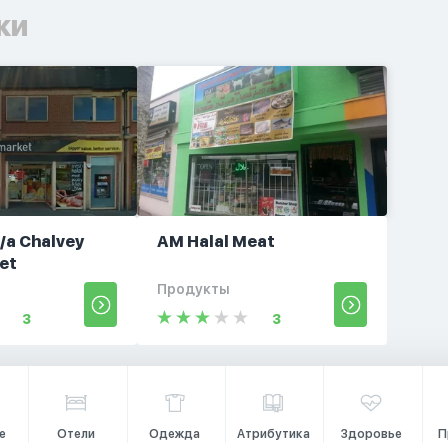
ки
/a Chalvey
AM Halal Meat
et
Продукты
3
3
е
Отели
Одежда
Атрибутика
Здоровье
П