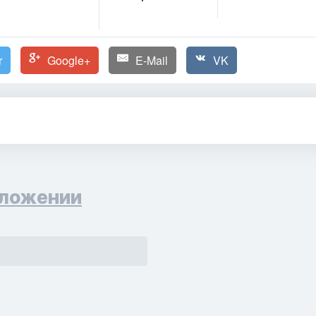
r
Google+
E-Mail
VK
ложении