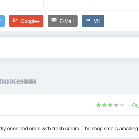
r
Google+
E-Mail
VK
ложении
Оц
, dry ones and ones with fresh cream. The shop smells amazing