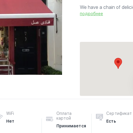
We have a chain of delici
selection of Iranian swee
подробнее
gateaux and roulades are 
WiFi
Оплата
Сертификат
картой
Нет
Есть
Принимается