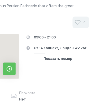
ous Persian Patisserie that offers the great
ts and pastries. All the delicious hand-made cakes,
baked freshly on...
0
09:00 - 21:00
Ст 14 Коннахт, Лондон W2 2AF
Показать номер
Парковка
Нет