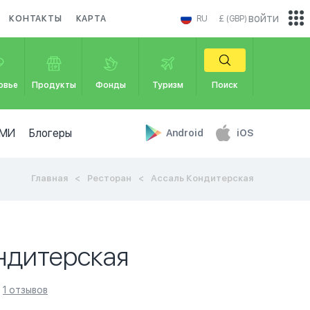
войти
КОНТАКТЫ
КАРТА
RU
£ (GBP)
овье
Продукты
Фонды
Туризм
Поиск
МИ
Блогеры
Android
iOS
Главная
Ресторан
Ассаль Кондитерская
ндитерская
1 отзывов