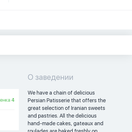
О заведении
We have a chain of delicious 
енка
4
Persian Patisserie that offers the 
great selection of Iranian sweets 
and pastries. All the delicious 
hand-made cakes, gateaux and 
roulades are baked freshly on 