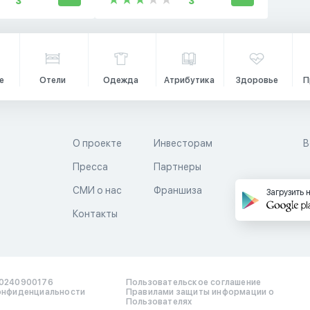
3
3
е
Отели
Одежда
Атрибутика
Здоровье
П
О проекте
Инвесторам
В
Пресса
Партнеры
й
СМИ о нас
Франшиза
Загрузить 
Контакты
0240900176
Пользовательское соглашение
онфиденциальности
Правилами защиты информации о
Пользователях