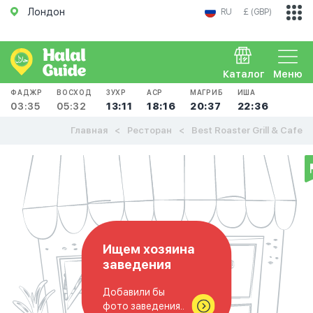
Лондон
RU
£ (GBP)
Каталог
Меню
ФАДЖР
ВОСХОД
ЗУХР
АСР
МАГРИБ
ИША
03:35
05:32
13:11
18:16
20:37
22:36
Главная
Ресторан
Best Roaster Grill & Cafe
Ищем хозяина
заведения
Добавили бы
фото заведения..