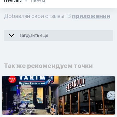
Отзывы
Посты
Добавляй свои отзывы! В
приложении
загрузить еще
Так же рекомендуем точки