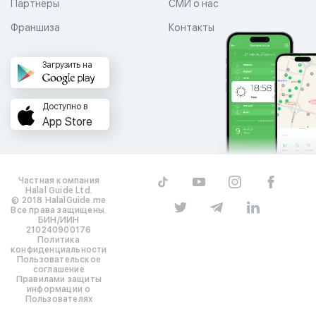
Партнеры
СМИ о нас
Франшиза
Контакты
Загрузить на
Доступно в
App Store
Частная компания
Halal Guide Ltd.
© 2018 HalalGuide.me
Все права защищены.
БИН/ИИН
210240900176
Политика
конфиденциальности
Пользовательское
соглашение
Правилами защиты
информации о
Пользователях