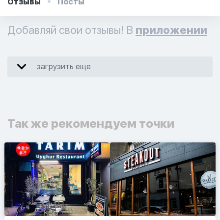
Отзывы
Посты
Добавляй свои отзывы! В
приложении
загрузить еще
Так же рекомендуем точки