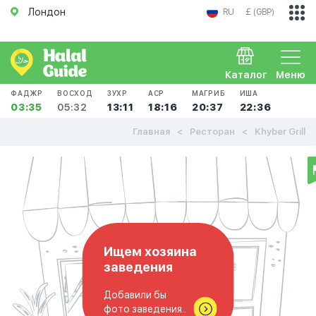
Лондон
RU
£ (GBP)
Каталог
Меню
ФАДЖР
ВОСХОД
ЗУХР
АСР
МАГРИБ
ИША
03:35
05:32
13:11
18:16
20:37
22:36
Главная
Ресторан
Khyber Grill
Ищем хозяина
заведения
Добавили бы
фото заведения..