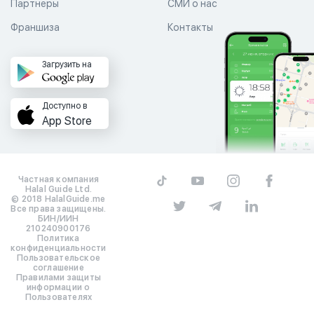
Партнеры
СМИ о нас
Франшиза
Контакты
Загрузить на
Доступно в
App Store
Частная компания
Halal Guide Ltd.
© 2018 HalalGuide.me
Все права защищены.
БИН/ИИН
210240900176
Политика
конфиденциальности
Пользовательское
соглашение
Правилами защиты
информации о
Пользователях