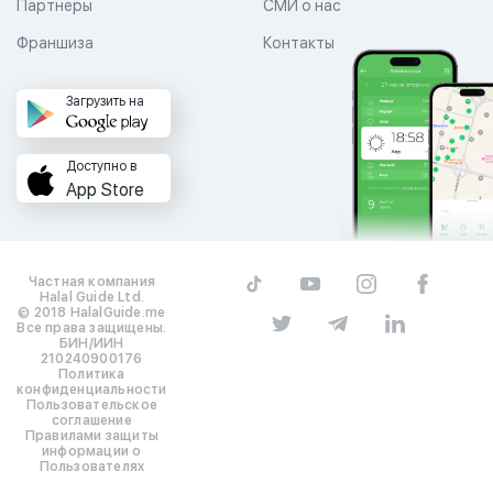
Партнеры
СМИ о нас
Франшиза
Контакты
Загрузить на
Доступно в
App Store
Частная компания
Halal Guide Ltd.
© 2018 HalalGuide.me
Все права защищены.
БИН/ИИН
210240900176
Политика
конфиденциальности
Пользовательское
соглашение
Правилами защиты
информации о
Пользователях