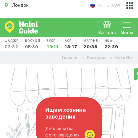
Лондон
RU
£ (GBP)
Каталог
Меню
ФАДЖР
ВОСХОД
ЗУХР
АСР
МАГРИБ
ИША
03:32
05:30
13:11
18:17
20:38
22:39
Главная
Ресторан
Kuku Grill
Ищем хозяина
заведения
Добавили бы
фото заведения..