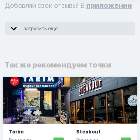
Добавляй свои отзывы! В
приложении
загрузить еще
Так же рекомендуем точки
Tarim
Steakout
Ресторан
Ресторан