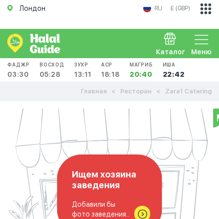
Лондон
RU
£ (GBP)
Каталог
Меню
ФАДЖР
ВОСХОД
ЗУХР
АСР
МАГРИБ
ИША
03:30
05:28
13:11
18:18
20:40
22:42
Главная
Ресторан
Zara1 Catering
Ищем хозяина
заведения
Добавили бы
фото заведения..