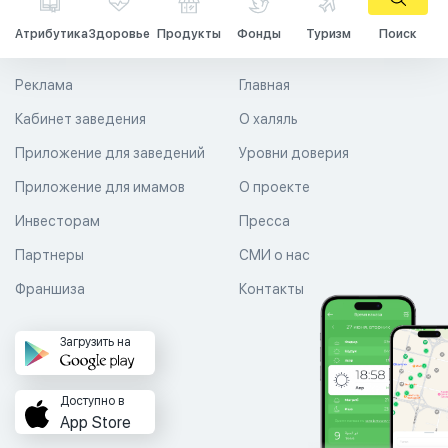
Атрибутика
Здоровье
Продукты
Фонды
Туризм
Поиск
Реклама
Главная
Кабинет заведения
О халяль
Приложение для заведений
Уровни доверия
Приложение для имамов
О проекте
Инвесторам
Пресса
Партнеры
СМИ о нас
Франшиза
Контакты
Загрузить на
Доступно в
App Store