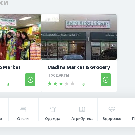
ки
o Market
Madina Market & Grocery
Продукты
3
3
е
Отели
Одежда
Атрибутика
Здоровье
П