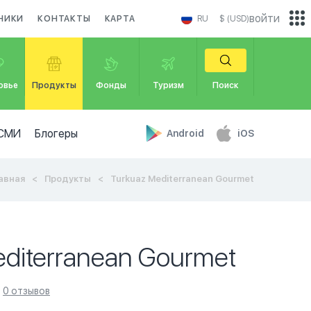
войти
НИКИ
КОНТАКТЫ
КАРТА
RU
$ (USD)
овье
Продукты
Фонды
Туризм
Поиск
СМИ
Блогеры
Android
iOS
авная
Продукты
Turkuaz Mediterranean Gourmet
diterranean Gourmet
0 отзывов