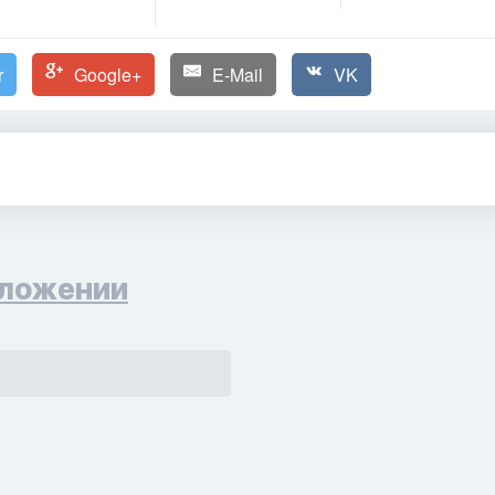
r
Google+
E-Mail
VK
ложении