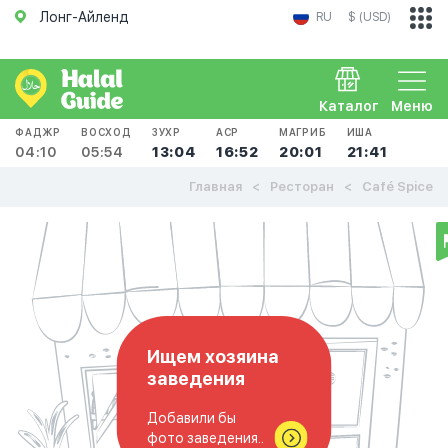
Лонг-Айленд
RU
$ (USD)
Каталог
Меню
ФАДЖР
ВОСХОД
ЗУХР
АСР
МАГРИБ
ИША
04:10
05:54
13:04
16:52
20:01
21:41
Главная
Ресторан
Café Spice
Ищем хозяина
заведения
Добавили бы
фото заведения..