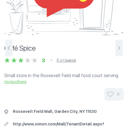
Café Spice
3
0 отзывов
Small store in the Roosevelt Field mall food court serving
Indian style fast food.
подробнее
0
Roosevelt Field Mall, Garden City, NY 11530
http://www.simon.com/Mall/TenantDetail.aspx?