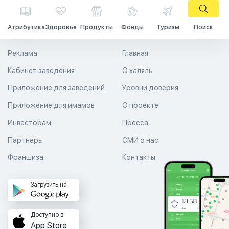
Атрибутика
Здоровье
Продукты
Фонды
Туризм
Поиск
Реклама
Главная
Кабинет заведения
О халяль
Приложение для заведений
Уровни доверия
Приложение для имамов
О проекте
Инвесторам
Пресса
Партнеры
СМИ о нас
Франшиза
Контакты
Загрузить на
Доступно в
App Store