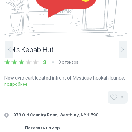
HM's Kebab Hut
3
0 отзывов
New gyro cart located infront of Mystique hookah lounge.
Includes chicken/lamb/mix/kofta kebab over rice, Falafel
подробнее
over rice, Chicken/Lamb/Mix/Kofta Kebab wrap, Falafel
wrap, Chicken Zinger Burger,...
0
973 Old Country Road, Westbury, NY 11590
Показать номер