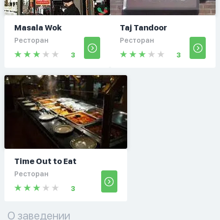
Masala Wok
Taj Tandoor
Ресторан
Ресторан
3
3
Time Out to Eat
Ресторан
3
О заведении