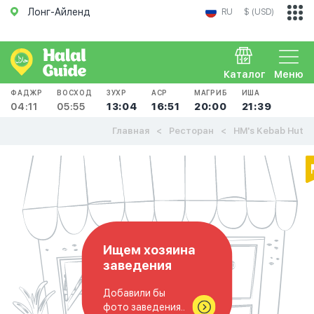
Лонг-Айленд
RU
$ (USD)
Каталог
Меню
ФАДЖР
ВОСХОД
ЗУХР
АСР
МАГРИБ
ИША
04:11
05:55
13:04
16:51
20:00
21:39
Главная
Ресторан
HM's Kebab Hut
Ищем хозяина
заведения
Добавили бы
фото заведения..