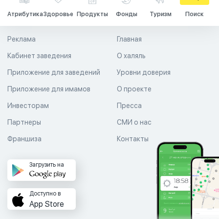
Атрибутика
Здоровье
Продукты
Фонды
Туризм
Поиск
Реклама
Главная
Кабинет заведения
О халяль
Приложение для заведений
Уровни доверия
Приложение для имамов
О проекте
Инвесторам
Пресса
Партнеры
СМИ о нас
Франшиза
Контакты
Загрузить на
Доступно в
App Store