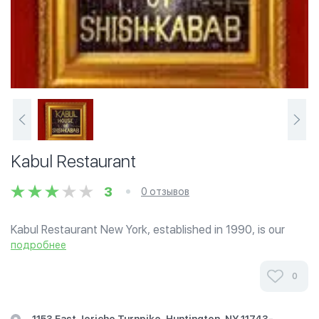
Kabul Restaurant
3
0 отзывов
Kabul Restaurant New York, established in 1990, is our
third restaurant of its kind in the States founded by my
подробнее
family from the city of Kabul, Afghanistan. Our New York
Long Island location is the...
0