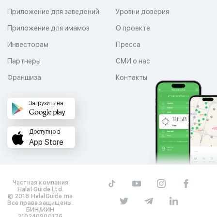
Приложение для заведений
Уровни доверия
Приложение для имамов
О проекте
Инвесторам
Пресса
Партнеры
СМИ о нас
Франшиза
Контакты
Загрузить на
Доступно в
App Store
Частная компания
Halal Guide Ltd.
© 2018 HalalGuide.me
Все права защищены.
БИН/ИИН
210240900176