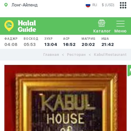
Лонг-Айленд
RU
$ (USD)
Каталог
Меню
ФАДЖР
ВОСХОД
ЗУХР
АСР
МАГРИБ
ИША
04:08
05:53
13:04
16:52
20:02
21:42
Главная
Ресторан
Kabul Restaurant