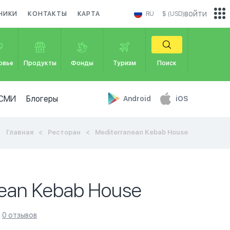
войти
НИКИ
КОНТАКТЫ
КАРТА
RU
$ (USD)
овье
Продукты
Фонды
Туризм
Поиск
СМИ
Блогеры
Android
iOS
Главная
Ресторан
Mediterranean Kebab House
nean Kebab House
0 отзывов