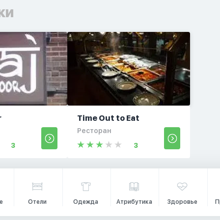
ки
r
Time Out to Eat
Ресторан
3
3
е
Отели
Одежда
Атрибутика
Здоровье
П