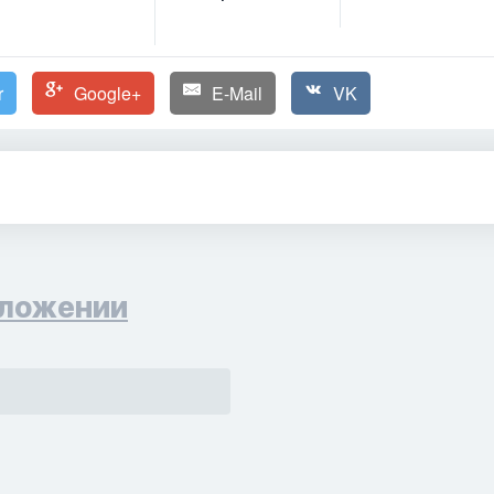
r
Google+
E-Mail
VK
ложении