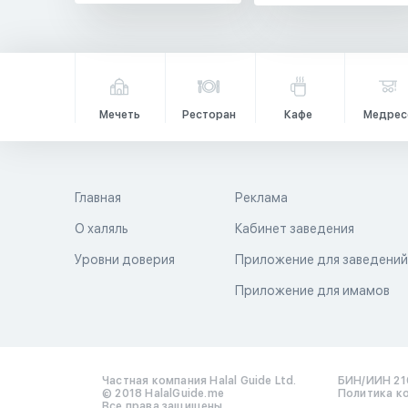
Мечеть
Ресторан
Кафе
Медрес
Главная
Реклама
О халяль
Кабинет заведения
Уровни доверия
Приложение для заведени
Приложение для имамов
Частная компания Halal Guide Ltd.
БИН/ИИН 21
© 2018 HalalGuide.me
Политика к
Все права защищены.