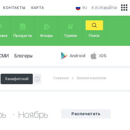
войти
КОНТАКТЫ
КАРТА
RU
€ (EUR)
овье
Продукты
Фонды
Туризм
Поиск
СМИ
Блогеры
Android
iOS
Главная
Время намазов
рь
Ноябрь
Распечатать