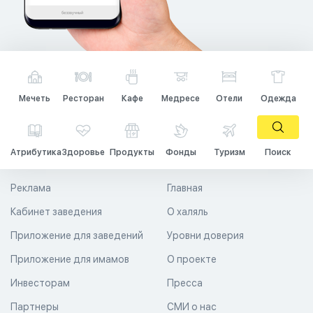
Мечеть
Ресторан
Кафе
Медресе
Отели
Одежда
Атрибутика
Здоровье
Продукты
Фонды
Туризм
Поиск
Реклама
Главная
Кабинет заведения
О халяль
Приложение для заведений
Уровни доверия
Приложение для имамов
О проекте
Инвесторам
Пресса
Партнеры
СМИ о нас