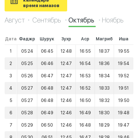
календарь
время намазов
Август
Сентябрь
Октябрь
Ноябрь
Дата
Фаджр
Шурук
Зухр
Аср
Магриб
Иша
1
05:24
06:45
12:48
16:55
18:37
19:55
2
05:25
06:46
12:47
16:54
18:36
19:54
3
05:26
06:47
12:47
16:53
18:34
19:52
4
05:27
06:48
12:47
16:52
18:33
19:51
5
05:27
06:48
12:46
16:50
18:32
19:50
6
05:28
06:49
12:46
16:49
18:30
19:48
7
05:29
06:50
12:46
16:48
18:29
19:47
8
05:30
06:51
12:45
16:47
18:28
19:46