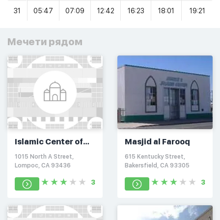
31
05:47
07:09
12:42
16:23
18:01
19:21
Мечети рядом
Islamic Center of
Masjid al Farooq
Lompoc
1015 North A Street,
615 Kentucky Street,
Lompoc, CA 93436
Bakersfield, CA 93305
3
3