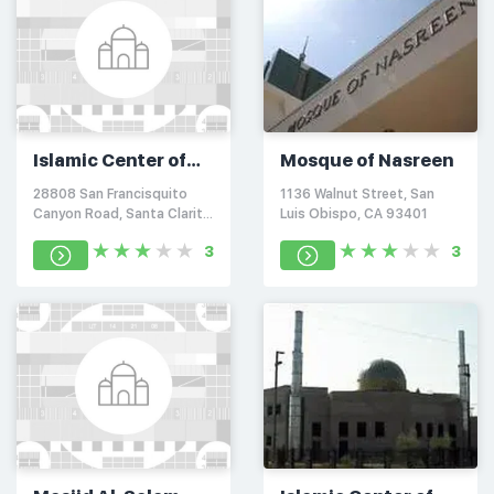
Islamic Center of
Mosque of Nasreen
Santa Clarita Valley
28808 San Francisquito
1136 Walnut Street, San
Canyon Road, Santa Clarita,
Luis Obispo, CA 93401
CA 91390
3
3