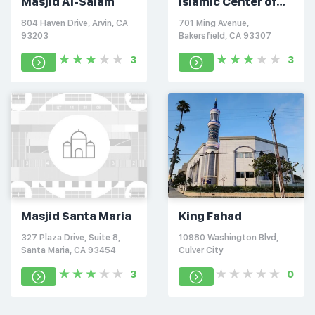
Masjid Al-Salam
Islamic Center of
San Joaquin Valley
804 Haven Drive, Arvin, CA
701 Ming Avenue,
93203
Bakersfield, CA 93307
3
3
Masjid Santa Maria
King Fahad
327 Plaza Drive, Suite 8,
10980 Washington Blvd,
Santa Maria, CA 93454
Culver City
3
0