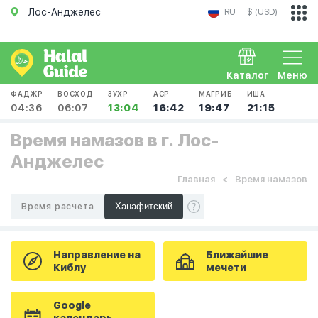
Лос-Анджелес
RU
$ (USD)
Каталог
Меню
ФАДЖР
ВОСХОД
ЗУХР
АСР
МАГРИБ
ИША
04:36
06:07
13:04
16:42
19:47
21:15
Время намазов в г. Лос-
Анджелес
Главная
Время намазов
Время расчета
Направление на
Ближайшие
Киблу
мечети
Google