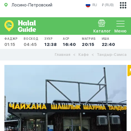
Лосино-Петровский
RU
₽ (RUB)
Каталог
Меню
ФАДЖР
ВОСХОД
ЗУХР
АСР
МАГРИБ
ИША
01:15
04:45
12:38
16:40
20:15
22:40
Главная
Кафе
Тандыр-Самса