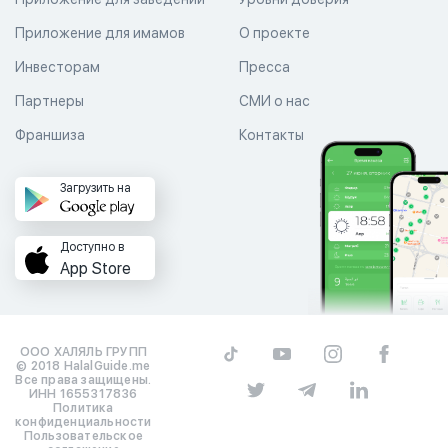
Приложение для имамов
О проекте
Инвесторам
Пресса
Партнеры
СМИ о нас
Франшиза
Контакты
Загрузить на
Доступно в
App Store
ООО ХАЛЯЛЬ ГРУПП
© 2018 HalalGuide.me
Все права защищены.
ИНН 1655317836
Политика
конфиденциальности
Пользовательское